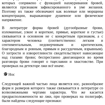
которых сопряжено с функцией нахмуривания бровей,
являются признаком зафиксированного в уме желания.
Поэтому их также обозначают как волевые или морщины
концентрации, выражающие душевное или физическое
напряжение.
В литературе форма бровей (дугообразные брови,
изломанные, узкие и короткие, прямые, короткие и густые)
связывается в основном не с конкретным признаком, а с
характером человека (соответственно: легким и
сентиментальным, недоверчивым и критическим,
благородным и ровным, прямым и рассудочным, взрывным).
О хитрости и изворотливости свидетельствуют нависающие
над глазами брови; беспрестанно двигающиеся во время
разговора брови говорят о тщеславии и хвастовстве. При
проверках на детекторе лжи всё иначе.
🕵️ Нос
Следующей важной частью лица является нос, разнообразие
форм и размеров которого также связывается в литературе со
всевозможными чертами характера. Что же касается
предрасположенности ко лжи, при проверках на полиграфе,
были найдены следующие признаки: