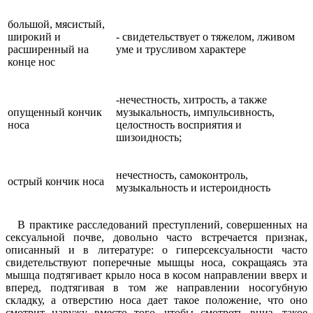
большой, мясистый,
широкий и
- свидетельствует о тяжелом, лживом
расширенный на
уме и трусливом характере
конце нос
-нечестность, хитрость, а также
опущенный кончик
музыкальность, импульсивность,
носа
целостность восприятия и
шизоидность;
нечестность, самоконтроль,
острый кончик носа
музыкальность и истероидность
В практике расследований преступлений, совершенных на
сексуальной почве, довольно часто встречается признак,
описанный и в литературе: о гиперсексуальности часто
свидетельствуют поперечные мышцы носа, сокращаясь эта
мышца подтягивает крыло носа в косом направлении вверх и
вперед, подтягивая в том же направлении носогубную
складку, а отверстию носа дает такое положение, что оно
смотрит наружу вместо того, чтобы смотреть вниз, такое