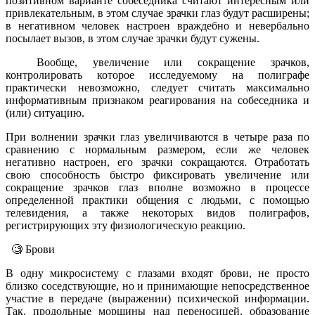
позитивном варианте собеседника считают интересным или
привлекательным, в этом случае зрачки глаз будут расширены;
в негативном человек настроен враждебно и невербально
посылает вызов, в этом случае зрачки будут сужены.
Вообще, увеличение или сокращение зрачков,
контролировать которое исследуемому на полиграфе
практически невозможно, следует считать максимально
информативным признаком реагирования на собеседника и
(или) ситуацию.
При волнении зрачки глаз увеличиваются в четыре раза по
сравнению с нормальным размером, если же человек
негативно настроен, его зрачки сокращаются. Отработать
свою способность быстро фиксировать увеличение или
сокращение зрачков глаз вполне возможно в процессе
определенной практики общения с людьми, с помощью
телевидения, а также некоторых видов полиграфов,
регистрирующих эту физиологическую реакцию.
🧐 Брови
В одну микросистему с глазами входят брови, не просто
близко соседствующие, но и принимающие непосредственное
участие в передаче (выражении) психической информации.
Так, продольные морщины над переносицей, образование