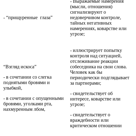
- Выражаемые намерения
(мысли, отношения)
сигнализируют о
- “прищуренные глаза”
недоверчивом контроле,
тайных негативных
намерениях, коварстве или
угрозе;
- иллюстрирует попытку
контроля над ситуацией,
отслеживание реакции
“Взгляд искоса”
собеседника на свои слова.
Человек как бы
- в сочетании со слегка
периодически подглядывает
поднятыми бровями и
за партнерами;
улыбкой,
- свидетельствует об
- в сочетании с опущенными
интересе, коварстве или
бровями, уголками рта,
угрозе;
нахмуренным лбом,
- свидетельствует о
враждебности или
критическом отношении