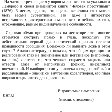
На часто встречающиеся у воров маленькие глаза указывал и
Ламброзо в своей знаменитой книге “Человек преступный”
(1876). Заметим, однако, что оценка величины глаз может
быть весьма субъективной. Так, даже в литературе
встречаются характеристики и маленьких, и небольших глаз,
отражающие, разные индивидуальные особенности.
Скрывая обман при проверках на детекторе лжи, многие
стремятся смотреть прямо в глаза, поскольку это
действительно верный диагностический признак степени
правдивости сообщения. Возможно ли выявить ложь в этом
случае? Анализ литературы показал, что общим принципом
реагирования глаз на позитивное или негативное (например,
на ложь) является то, что человек старается закрыть или
отвести глаза от неприятных (резких, внезапных)
впечатлений. И наоборот, если у человека взгляд спокойный и
расслабленный – значит, он внутренне удовлетворен, его глаза
широко открываются для приятного.
Выражаемые намерения
Взгляд
(мысли, отношения)