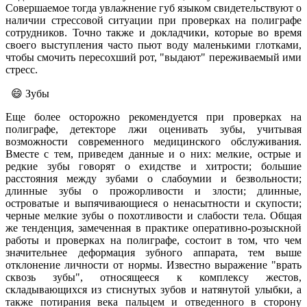
Совершаемое тогда увлажнение губ языком свидетельствуют о
наличии стрессовой ситуации при проверках на полиграфе
сотрудников. Точно также и докладчики, которые во время
своего выступления часто пьют воду маленькими глотками,
чтобы смочить пересохший рот, "выдают" переживаемый ими
стресс.
😄 Зубы
Еще более осторожно рекомендуется при проверках на
полиграфе, детекторе лжи оценивать зубы, учитывая
возможности современного медицинского обслуживания.
Вместе с тем, приведем данные и о них: мелкие, острые и
редкие зубы говорят о ехидстве и хитрости; большие
расстояния между зубами о слабоумии и безвольности;
длинные зубы о прожорливости и злости; длинные,
островатые и выпячивающиеся о ненасытности и скупости;
черные мелкие зубы о похотливости и слабости тела. Общая
же тенденция, замеченная в практике оперативно-розыскной
работы и проверках на полиграфе, состоит в том, что чем
значительнее деформация зубного аппарата, тем выше
отклонение личности от нормы. Известно выражение "врать
сквозь зубы", относящееся к комплексу жестов,
складывающихся из стиснутых зубов и натянутой улыбки, а
также потирания века пальцем и отведенного в сторону