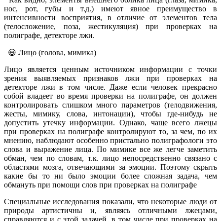
нос, рот, губы и т.д.) имеют явное преимущество в
интенсивности восприятия, в отличие от элементов тела
(телосложение, поза, жестикуляция) при проверках на
полиграфе, детекторе лжи.
😃 Лицо (голова, мимика)
Лицо является ценным источником информации с точки
зрения выявляемых признаков лжи при проверках на
детекторе лжи в том числе. Даже если человек прекрасно
собой владеет во время проверки на полиграфе, он должен
контролировать слишком много параметров (телодвижения,
жесты, мимику, слова, интонации), чтобы где-нибудь не
допустить утечку информации. Однако, чаще всего лжецы
при проверках на полиграфе контролируют то, за чем, по их
мнению, наблюдают особенно пристально полиграфологи это
слова и выражение лица. По мимике все же легче заметить
обман, чем по словам, т.к. лицо непосредственно связано с
областями мозга, отвечающими за эмоции. Поэтому скрыть
какие бы то ни было эмоции более сложная задача, чем
обмануть при помощи слов при проверках на полиграфе
Специальные исследования показали, что некоторые люди от
природы артистичны и, являясь отличными лжецами,
справляются и с этой задачей, в том числе при проверках на