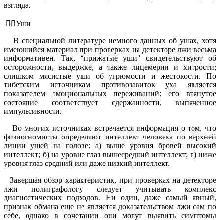
взгляда.
👳‍♂️Уши
В специальной литературе немного данных об ушах, хотя
имеющийся материал при проверках на детекторе лжи весьма
информативен. Так, “прижатые уши” свидетельствуют об
осторожности, выдержке, а также лицемерии и хитрости;
слишком мясистые уши об угрюмости и жестокости. По
тибетским источникам противозавиток уха является
показателем эмоциональных переживаний: его втянутое
состояние соответствует сдержанности, выпяченное
импульсивности.
Во многих источниках встречается информация о том, что
физиогномисты определяют интеллект человека по верхней
линии ушей на голове: а) выше уровня бровей высокий
интеллект; б) на уровне глаз вышесредний интеллект; в) ниже
уровня глаз средний или даже низкий интеллект.
Завершая обзор характеристик, при проверках на детекторе
лжи полиграфологу следует учитывать комплекс
диагностических подходов. Ни один, даже самый явный,
признак обмана еще не является доказательством лжи сам по
себе, однако в сочетании они могут выявить симптомы