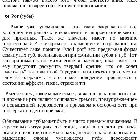
положение ноздрей соответствует обнюхиванию.
🤓 Рот (губы)
Выше уже упоминалось, что глаза закрываются под
влиянием неприятных впечатлений и широко открываются
для приятных. Такое же значение имеет, по мнению
профессора И.А. Сикорского, закрывание и открывание рта.
Существует даже понятие “злой рот” это предельная форма
сомкнутых губ, возникающая при сжимании зубов и губ. Тот,
кто принимает такое мимическое выражение, показывает, что
ему предстоит раскусить твердый орешек, что он хочет
"удержать" тот или иной "предмет" или некую идею, что он
"чем-то одержим". Часто такое поведение проявляется в
состоянии аффекта, гневе, страхе и т.п.
Вместе с тем, такое мимическое движение, как подергивание
и дрожание рта является сигналом тревоги, предупреждением
о повышенной нервозности и призывом к осторожности при
проверках на детекторе лжи.
Облизывание губ может быть и чисто целевым движением. В
стрессовых ситуациях, т.е. тогда, когда в полости рта из-за
реакции нервной системы и находящегося в крови адреналина
выделение слюны уменьшается, губы пересыхают.