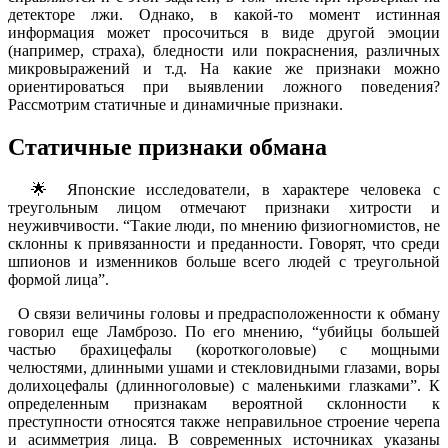
детекторе лжи. Однако, в какой-то момент истинная
информация может просочиться в виде другой эмоции
(например, страха), бледности или покраснения, различных
микровыражений и т.д. На какие же признаки можно
ориентироваться при выявлении ложного поведения?
Рассмотрим статичные и динамичные признаки.
Статичные признаки обмана
🌟 Японские исследователи, в характере человека с
треугольным лицом отмечают признаки хитрости и
неуживчивости. “Такие люди, по мнению физиогномистов, не
склонны к привязанности и преданности. Говорят, что среди
шпионов и изменников больше всего людей с треугольной
формой лица”.
О связи величины головы и предрасположенности к обману
говорил еще Ламброзо. По его мнению, “убийцы большей
частью брахицефалы (короткоголовые) с мощными
челюстями, длинными ушами и стекловидными глазами, воры
долихоцефалы (длинноголовые) с маленькими глазками”. К
определенным признакам вероятной склонности к
преступности относятся также неправильное строение черепа
и асимметрия лица. В современных источниках указаны