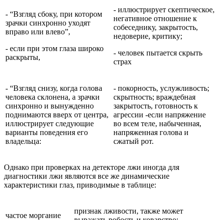
- иллюстрирует скептическое,
- “Взгляд сбоку, при котором
негативное отношение к
зрачки синхронно уходят
собеседнику, закрытость,
вправо или влево”,
недоверие, критику;
- если при этом глаза широко
- человек пытается скрыть
раскрыты,
страх
- “Взгляд снизу, когда голова
- покорность, услужливость;
человека склонена, а зрачки
скрытность; враждебная
синхронно и вынужденно
закрытость, готовность к
поднимаются вверх от центра,
агрессии -если напряжение
иллюстрирует следующие
во всем теле, набыченная,
варианты поведения его
напряженная голова и
владельца:
сжатый рот.
Однако при проверках на детекторе лжи иногда для
диагностики лжи являются все же динамические
характеристики глаз, приводимые в таблице:
признак лживости, также может
частое моргание
выражать робость и коварство;