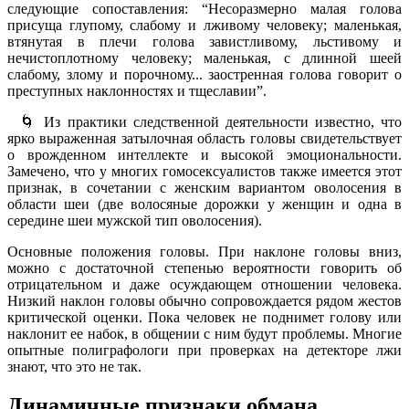
следующие сопоставления: “Несоразмерно малая голова
присуща глупому, слабому и лживому человеку; маленькая,
втянутая в плечи голова завистливому, льстивому и
нечистоплотному человеку; маленькая, с длинной шеей
слабому, злому и порочному... заостренная голова говорит о
преступных наклонностях и тщеславии”.
🌀 Из практики следственной деятельности известно, что
ярко выраженная затылочная область головы свидетельствует
о врожденном интеллекте и высокой эмоциональности.
Замечено, что у многих гомосексуалистов также имеется этот
признак, в сочетании с женским вариантом оволосения в
области шеи (две волосяные дорожки у женщин и одна в
середине шеи мужской тип оволосения).
Основные положения головы
. При наклоне головы вниз,
можно с достаточной степенью вероятности говорить об
отрицательном и даже осуждающем отношении человека.
Низкий наклон головы обычно сопровождается рядом жестов
критической оценки. Пока человек не поднимет голову или
наклонит ее набок, в общении с ним будут проблемы. Многие
опытные полиграфологи при проверках на детекторе лжи
знают, что это не так.
Динамичные признаки обмана