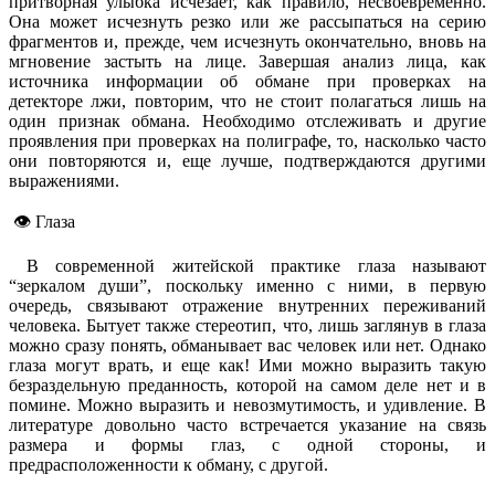
притворная улыбка исчезает, как правило, несвоевременно.
Она может исчезнуть резко или же рассыпаться на серию
фрагментов и, прежде, чем исчезнуть окончательно, вновь на
мгновение застыть на лице. Завершая анализ лица, как
источника информации об обмане при проверках на
детекторе лжи, повторим, что не стоит полагаться лишь на
один признак обмана. Необходимо отслеживать и другие
проявления при проверках на полиграфе, то, насколько часто
они повторяются и, еще лучше, подтверждаются другими
выражениями.
👁️ Глаза
В современной житейской практике глаза называют
“зеркалом души”, поскольку именно с ними, в первую
очередь, связывают отражение внутренних переживаний
человека. Бытует также стереотип, что, лишь заглянув в глаза
можно сразу понять, обманывает вас человек или нет. Однако
глаза могут врать, и еще как! Ими можно выразить такую
безраздельную преданность, которой на самом деле нет и в
помине. Можно выразить и невозмутимость, и удивление. В
литературе довольно часто встречается указание на связь
размера и формы глаз, с одной стороны, и
предрасположенности к обману, с другой.