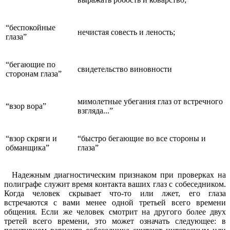
“беспокойные
нечистая совесть и леность;
глаза”
“бегающие по
свидетельство виновности
сторонам глаза”
мимолетные убегания глаз от встречного
“взор вора”
взгляда...”
“взор скряги и
“быстро бегающие во все стороны и
обманщика”
глаза”
Надежным диагностическим признаком при проверках на
полиграфе служит время контакта ваших глаз с собеседником.
Когда человек скрывает что-то или лжет, его глаза
встречаются с вами менее одной третьей всего времени
общения. Если же человек смотрит на другого более двух
третей всего времени, это может означать следующее: в