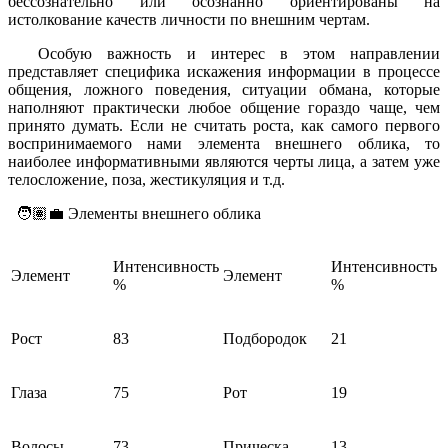
бессознательно или осознанно ориентированы на
истолкование качеств личности по внешним чертам.
Особую важность и интерес в этом направлении
представляет специфика искажения информации в процессе
общения, ложного поведения, ситуации обмана, которые
наполняют практически любое общение гораздо чаще, чем
принято думать. Если не считать роста, как самого первого
воспринимаемого нами элемента внешнего облика, то
наиболее информативными являются черты лица, а затем уже
телосложение, поза, жестикуляция и т.д.
🧑🏽‍💼 Элементы внешнего облика
Интенсивность
Интенсивность
Элемент
Элемент
%
%
Рост
83
Подбородок
21
Глаза
75
Рот
19
Волосы
73
Прическа
13