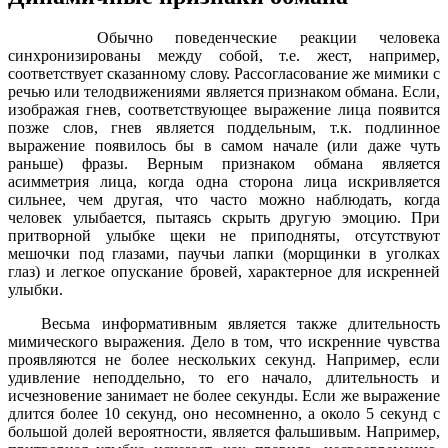
Обычно поведенческие реакции человека
синхронизированы между собой, т.е. жест, например,
соответствует сказанному слову. Рассогласование же мимики с
речью или телодвижениями является признаком обмана. Если,
изображая гнев, соответствующее выражение лица появится
позже слов, гнев является поддельным, т.к. подлинное
выражение появилось бы в самом начале (или даже чуть
раньше) фразы. Верным признаком обмана является
асимметрия лица, когда одна сторона лица искривляется
сильнее, чем другая, что часто можно наблюдать, когда
человек улыбается, пытаясь скрыть другую эмоцию. При
притворной улыбке щеки не приподняты, отсутствуют
мешочки под глазами, паучьи лапки (морщинки в уголках
глаз) и легкое опускание бровей, характерное для искренней
улыбки.
Весьма информативным является также длительность
мимического выражения. Дело в том, что искренние чувства
проявляются не более нескольких секунд. Например, если
удивление неподдельно, то его начало, длительность и
исчезновение занимает не более секунды. Если же выражение
длится более 10 секунд, оно несомненно, а около 5 секунд с
большой долей вероятности, является фальшивым. Например,