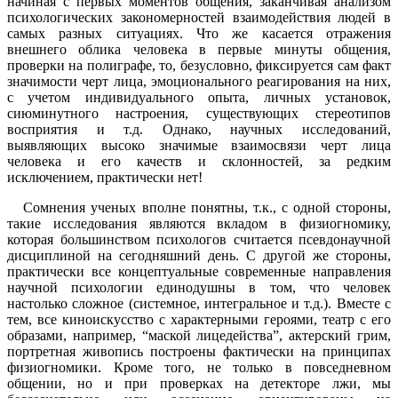
начиная с первых моментов общения, заканчивая анализом
психологических закономерностей взаимодействия людей в
самых разных ситуациях. Что же касается отражения
внешнего облика человека в первые минуты общения,
проверки на полиграфе, то, безусловно, фиксируется сам факт
значимости черт лица, эмоционального реагирования на них,
с учетом индивидуального опыта, личных установок,
сиюминутного настроения, существующих стереотипов
восприятия и т.д. Однако, научных исследований,
выявляющих высоко значимые взаимосвязи черт лица
человека и его качеств и склонностей, за редким
исключением, практически нет!
Сомнения ученых вполне понятны, т.к., с одной стороны,
такие исследования являются вкладом в физиогномику,
которая большинством психологов считается псевдонаучной
дисциплиной на сегодняшний день. С другой же стороны,
практически все концептуальные современные направления
научной психологии единодушны в том, что человек
настолько сложное (системное, интегральное и т.д.). Вместе с
тем, все киноискусство с характерными героями, театр с его
образами, например, “маской лицедейства”, актерский грим,
портретная живопись построены фактически на принципах
физиогномики. Кроме того, не только в повседневном
общении, но и при проверках на детекторе лжи, мы