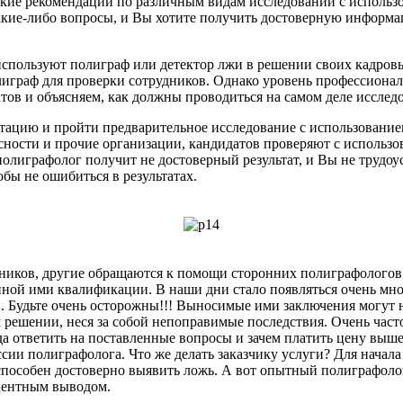
ские рекомендации по различным видам исследований с использ
кие-либо вопросы, и Вы хотите получить достоверную информац
используют полиграф или детектор лжи в решении своих кадров
играф для проверки сотрудников. Однако уровень профессионал
ов и объясняем, как должны проводиться на самом деле исслед
ацию и пройти предварительное исследование с использованием
сности и прочие организации, кандидатов проверяют с использ
лиграфолог получит не достоверный результат, и Вы не трудо
обы не ошибиться в результатах.
иков, другие обращаются к помощи сторонних полиграфологов. 
ленной ими квалификации. В наши дни стало появляться очень м
Будьте очень осторожны!!! Выносимые ими заключения могут н
ешении, неся за собой непоправимые последствия. Очень часто
труда ответить на поставленные вопросы и зачем платить цену вы
ии полиграфолога. Что же делать заказчику услуги? Для начала 
способен достоверно выявить ложь. А вот опытный полиграфолог
оцентным выводом.