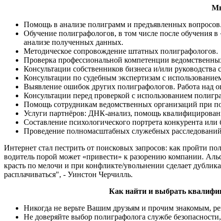
Мы
Помощь в анализе полиграмм и предъявленных вопросов
Обучение полиграфологов, в том числе после обучения
анализе полученных данных.
Методическое сопровождение штатных полиграфологов.
Проверка профессиональной компетенции ведомственны
Консультации собственников бизнеса и/или руководства
Консультации по судебным экспертизам с использование
Выявление ошибок других полиграфологов. Работа над 
Консультации перед проверкой с использованием полигр
Помощь сотрудникам ведомственных организаций при по
Услуги партнёров: ДНК-анализ, помощь квалифицированны
Составление психологического портрета конкурента или 
Проведение полномасштабных служебных расследований
Интернет стал пестрить от поисковых запросов: как пройти п
водитель порой может «привести» к разорению компании. Альф
красть по мелочи и при конфликте/увольнении сделает дубликат
расплачиваться", - Уинстон Черчилль.
Как найти и выбрать квалифи
Никогда не верьте Вашим друзьям и прочим знакомым, р
Не доверяйте выбор полиграфолога службе безопасности,