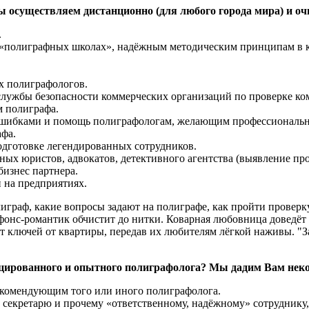
 осуществляем дистанционно (для любого города мира) и оч
.
 в «полиграфных школах», надёжным методическим принципам в 
х полиграфологов.
 службы безопасности коммерческих организаций по проверке ко
м полиграфа.
ошибками и помощь полиграфологам, желающим профессионально
афа.
дготовке легендированных сотрудников.
х юристов, адвокатов, детективного агентства (выявление прос
бизнес партнера.
 на предприятиях.
олиграф, какие вопросы задают на полиграфе, как пройти прове
онс-романтик обчистит до нитки. Коварная любовница доведёт 
 ключей от квартиры, передав их любителям лёгкой наживы. "За 
цированного и опытного полиграфолога? Мы дадим Вам нек
екомендующим того или иного полиграфолога.
 секретарю и прочему «ответственному, надёжному» сотруднику,