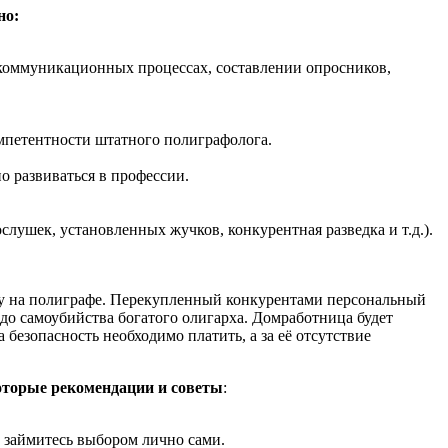
но:
коммуникационных процессах, составлении опросников,
мпетентности штатного полиграфолога.
 развиваться в профессии.
лушек, установленных жучков, конкурентная разведка и т.д.).
рку на полиграфе. Перекупленный конкурентами персональный
до самоубийства богатого олигарха. Домработница будет
безопасность необходимо платить, а за её отсутствие
оторые рекомендации и советы
:
 займитесь выбором лично сами.