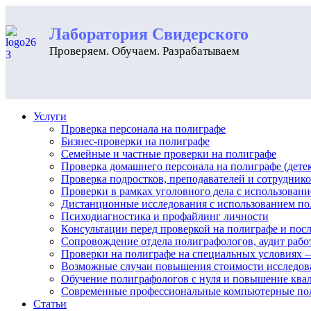
Лаборатория Свидерского
Проверяем. Обучаем. Разрабатываем
Услуги
Проверка персонала на полиграфе
Бизнес-проверки на полиграфе
Семейные и частные проверки на полиграфе
Проверка домашнего персонала на полиграфе (дете
Проверка подростков, преподавателей и сотрудник
Проверки в рамках уголовного дела с использован
Дистанционные исследования с использованием по
Психодиагностика и профайлинг личности
Консультации перед проверкой на полиграфе и посл
Сопровождение отдела полиграфологов, аудит рабо
Проверки на полиграфе на специальных условиях —
Возможные случаи повышения стоимости исследова
Обучение полиграфологов с нуля и повышение кв
Современные профессиональные компьютерные по
Статьи