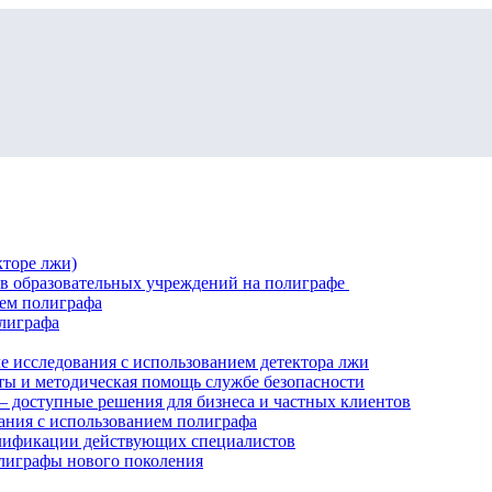
кторе лжи)
ов образовательных учреждений на полиграфе
ием полиграфа
лиграфа
е исследования с использованием детектора лжи
ты и методическая помощь службе безопасности
 доступные решения для бизнеса и частных клиентов
ния с использованием полиграфа
алификации действующих специалистов
лиграфы нового поколения