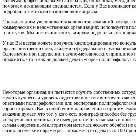
коллегам профессиональную литературу, опросники, методиче
помогаем начинающим специалистам. Если у Вас возникают ка
подробно ответить на возникающие вопросы.
С каждым днем увеличивается количество компаний, которые 
коммерческих и ведомственных организациях используется пол
плинтуса». Мы постоянно консультируем недовольных кандидат
У нас Вы всегда можете получить квалифицированную консульт
органы внутренних дел, академию федеральной службы безопа
Однозначно при нарушении научно-методических принципов по
объяснить, что и как не должен делать «горе» полиграфолог, чт
Некоторые организации пытаются обучить собственных сотрудн
желать лучшего, а уровень подготовки не соответствует заяв
опытными полиграфологами или экспертами полиграфологами. 
сориентировать Вас в ошибочном направлении и принимаемом р
заказчик думает, что тот, у кого есть полиграф способен без 
«накручивают ценник», не имея достаточных навыков в професс
самым современным алгоритмом математического обсчёта) не 
физиологические параметры, - поможет это сделать со 100 пр