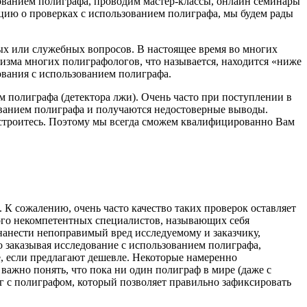
ованием полиграфа, проводим мастер-классы, онлайн семинары
ию о проверках с использованием полиграфа, мы будем рады
ых или служебных вопросов. В настоящее время во многих
изма многих полиграфологов, что называется, находится «ниже
ования с использованием полиграфа.
 полиграфа (детектора лжи). Очень часто при поступлении в
ованием полиграфа и получаются недостоверные выводы.
устроитесь. Поэтому мы всегда сможем квалифицированно Вам
К сожалению, очень часто качество таких проверок оставляет
ного некомпетентных специалистов, называющих себя
анести непоправимый вред исследуемому и заказчику,
 заказывая исследование с использованием полиграфа,
ше, если предлагают дешевле. Некоторые намеренно
важно понять, что пока ни один полиграф в мире (даже с
 с полиграфом, который позволяет правильно зафиксировать