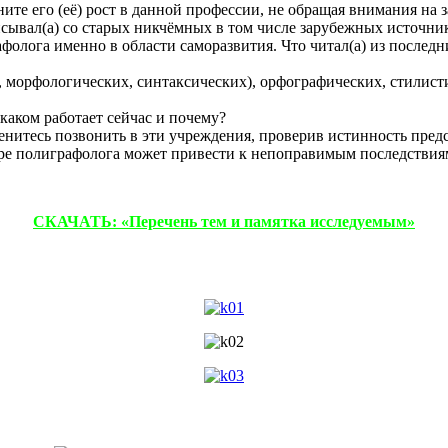
те его (её) рост в данной профессии, не обращая внимания на 
исывал(а) со старых никчёмных в том числе зарубежных источни
олога именно в области саморазвития. Что читал(а) из последн
, морфологических, синтаксических), орфографических, стилисти
каком работает сейчас и почему?
нитесь позвонить в эти учреждения, проверив истинность пред
ре полиграфолога может привести к непоправимым последствия
СКАЧАТЬ: «Перечень тем и памятка исследуемым»