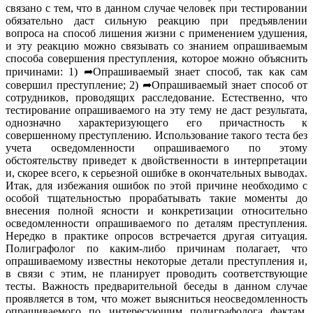
связано с тем, что в данном случае человек при тестировании
обязательно даст сильную реакцию при предъявлении
вопроса на способ лишения жизни с применением удушения,
и эту реакцию можно связывать со знанием опрашиваемым
способа совершения преступления, которое можно объяснить
причинами: 1) ➦Опрашиваемый знает способ, так как сам
совершил преступление; 2) ➦Опрашиваемый знает способ от
сотрудников, проводящих расследование. Естественно, что
тестирование опрашиваемого на эту тему не даст результата,
однозначно характеризующего его причастность к
совершенному преступлению. Использование такого теста без
учета осведомленности опрашиваемого по этому
обстоятельству приведет к двойственности в интерпретации
и, скорее всего, к серьезной ошибке в окончательных выводах.
Итак, для избежания ошибок по этой причине необходимо с
особой тщательностью прорабатывать такие моменты до
внесения полной ясности и конкретизации относительно
осведомленности опрашиваемого по деталям преступления.
Нередко в практике опросов встречается другая ситуация.
Полиграфолог по каким-либо причинам полагает, что
опрашиваемому известны некоторые детали преступления и,
в связи с этим, не планирует проводить соответствующие
тесты. Важность предварительной беседы в данном случае
проявляется в том, что может выясниться неосведомленность
опрашиваемого по интересующим полиграфолога фактам.