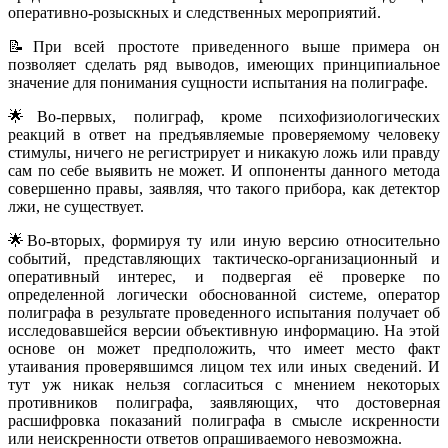
оперативно-розыскных и следственных мероприятий.
📝При всей простоте приведенного выше примера он
позволяет сделать ряд выводов, имеющих принципиальное
значение для понимания сущности испытания на полиграфе.
🌟Во-первых, полиграф, кроме психофизиологических
реакций в ответ на предъявляемые проверяемому человеку
стимулы, ничего не регистрирует и никакую ложь или правду
сам по себе выявить не может. И оппоненты данного метода
совершенно правы, заявляя, что такого прибора, как детектор
лжи, не существует.
🌟Во-вторых, формируя ту или иную версию относительно
событий, представляющих тактическо-организационный и
оперативный интерес, и подвергая её проверке по
определенной логически обоснованной системе, оператор
полиграфа в результате проведенного испытания получает об
исследовавшейся версии объективную информацию. На этой
основе он может предположить, что имеет место факт
утаивания проверявшимся лицом тех или иных сведений. И
тут уж никак нельзя согласиться с мнением некоторых
противников полиграфа, заявляющих, что достоверная
расшифровка показаний полиграфа в смысле искренности
или неискренности ответов опрашиваемого невозможна.