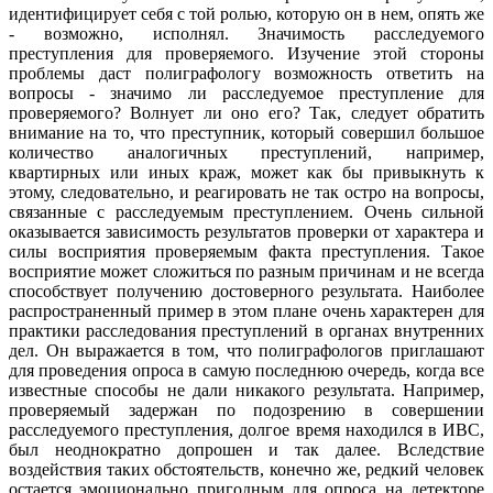
идентифицирует себя с той ролью, которую он в нем, опять же
- возможно, исполнял. Значимость расследуемого
преступления для проверяемого. Изучение этой стороны
проблемы даст полиграфологу возможность ответить на
вопросы - значимо ли расследуемое преступление для
проверяемого? Волнует ли оно его? Так, следует обратить
внимание на то, что преступник, который совершил большое
количество аналогичных преступлений, например,
квартирных или иных краж, может как бы привыкнуть к
этому, следовательно, и реагировать не так остро на вопросы,
связанные с расследуемым преступлением. Очень сильной
оказывается зависимость результатов проверки от характера и
силы восприятия проверяемым факта преступления. Такое
восприятие может сложиться по разным причинам и не всегда
способствует получению достоверного результата. Наиболее
распространенный пример в этом плане очень характерен для
практики расследования преступлений в органах внутренних
дел. Он выражается в том, что полиграфологов приглашают
для проведения опроса в самую последнюю очередь, когда все
известные способы не дали никакого результата. Например,
проверяемый задержан по подозрению в совершении
расследуемого преступления, долгое время находился в ИВС,
был неоднократно допрошен и так далее. Вследствие
воздействия таких обстоятельств, конечно же, редкий человек
остается эмоционально пригодным для опроса на детекторе