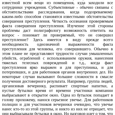
известной всем вещи из помещения, куда заходили все
сотрудники учреждения. Субъективные - обычно связаны с
обстоятельствами расследования, когда подозреваемому
каким-либо способом становятся известными обстоятельства
совершения преступления. Четкость осознания проверяемым
факта совершения преступления. Изучение этой стороны
проблемы даст полиграфологу возможность ответить на
вопрос - понимает ли проверяемый, что он совершил
преступление? Здесь имеется в виду прежде всего
необходимость однозначной выраженности факта
преступления для человека, его совершившего. Обычно в
этом плане не представляют трудности случаи умышленных
убийств, ограблений с использованием оружия, нанесения
тяжелых телесных повреждений и т.д., когда факт
преступления ярко выражен и для преступника, и для
потерпевших, и для работников органов внутренних дел. Но
некоторые случаи вызывают большие сложности в смысле
получения достоверного результата. Например, группа людей,
организовав вечеринку, распивает спиртные напитки, а
пустые бутылки время от времени участники компании
выбрасывают в открытое окно. Одна из бутылок попадает в
голову прохожему, нанося серьезное увечье. Для работников
полиции и для участников вечеринки очевидно, что увечье
нанес кто-то из этой группы, и никто из них не отрицает, что
они выбрасывали бутылки в окно. Но разговор идет о том, что