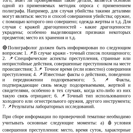
того, знает ли проверяемый такие детали, является основой
одной из применяемых методик опроса с применением
полиграфа. Например, для случая убийства такими деталями
могут являться: место и способ совершения убийства; оружие,
с помощью которого оно совершено; одежда жертвы и т.д. Для
случая с кражей драгоценностей - какие драгоценности
украдены; особенно выделяющиеся признаки некоторых
предметов; место их хранения и т.д.
🔴Полиграфолог должен быть информирован по следующим
вопросам: 1. 📌В случае кражи - точный список похищенного;
2. 📌Специфические аспекты преступления, странные или
непристойные действия, совершенные преступником на месте
происшествия; 3.📌 Точное время (если известно) совершения
преступления; 4. 📌Известные факты о действиях, поведении
и передвижении подозреваемого; 5. 📌Факты,
подтверждающие связь между подозреваемыми, жертвой и
свидетелями, особенно в тех случаях, когда кто-либо из них
такую связь отрицают; 6. 📌Точный тип использованного
холодного или огнестрельного оружия, другого инструмента;
7. 📌Результаты лабораторных исследований.
При сборе информации по проверочной тематике необходимо
учитывать основные следующие моменты: а) 🩸условия
совершения преступления: место, время суток, характерные