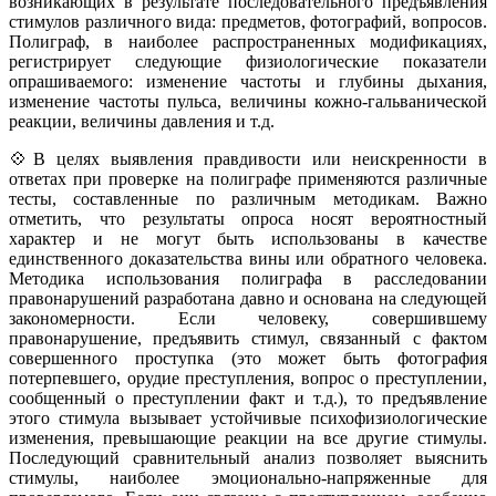
возникающих в результате последовательного предъявления
стимулов различного вида: предметов, фотографий, вопросов.
Полиграф, в наиболее распространенных модификациях,
регистрирует следующие физиологические показатели
опрашиваемого: изменение частоты и глубины дыхания,
изменение частоты пульса, величины кожно-гальванической
реакции, величины давления и т.д.
💠В целях выявления правдивости или неискренности в
ответах при проверке на полиграфе применяются различные
тесты, составленные по различным методикам. Важно
отметить, что результаты опроса носят вероятностный
характер и не могут быть использованы в качестве
единственного доказательства вины или обратного человека.
Методика использования полиграфа в расследовании
правонарушений разработана давно и основана на следующей
закономерности. Если человеку, совершившему
правонарушение, предъявить стимул, связанный с фактом
совершенного проступка (это может быть фотография
потерпевшего, орудие преступления, вопрос о преступлении,
сообщенный о преступлении факт и т.д.), то предъявление
этого стимула вызывает устойчивые психофизиологические
изменения, превышающие реакции на все другие стимулы.
Последующий сравнительный анализ позволяет выяснить
стимулы, наиболее эмоционально-напряженные для