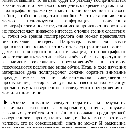
имеется машина, то ее цвет будет по-разному восприниматься
в зависимости от местного освещения, от времени суток и т.п.
Полиграфолог должен учитывать такие особенности в своей
работе, чтобы не допустить ошибок. Часто для составления
тестов используется информация, полученная
полиграфологом после изучения места происшествия, которая
не представляет никакого интереса с точки зрения следствия.
С точки же зрения полиграфолога она может представлять
значительный интерес. Например, если на месте
происшествия оставлен отпечаток следа резинового сапога,
даже не пригодного к идентификации, то полиграфолог
может составить тест типа: «Какая обувь была на преступнике
в момент совершения преступления?», в котором
перечисляются различные виды обуви. Итак, в ходе изучения
материалов дела полиграфолог должен обратить внимание
прежде всего на те обстоятельства совершенного
преступления, которые могут быть известны только лицу,
причастному к совершению расследуемого преступления на
том или ином этапе.
🔴Особое внимание следует обратить на результаты
различных экспертиз - микрочастиц, почвы, оружия,
взрывных устройств и т.п. Иными словами, среди деталей
совершенного преступления могут быть такие, которые
человек, его не совершавший, знать не может. И выяснение