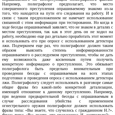
Например, полиграфолог предполагает, что место
совершенного преступления опрашиваемому знакомо из-за
того, что находится на пути его следования на работу. И в
связи с таким предположением не намечает использование
связанной с этим информации при тестировании. Но когда в
ходе беседы опрашиваемый заявляет, что не знаком в деталях с
местом преступления, так как в этот день он не ходил на
работу, необходимо еще раз детально проработать этот момент
и использовать его при опросе с использованием детектора
лжи. Подчеркнем еще раз, что полиграфолог должен таким
образом выяснять степень информированности
опрашиваемого о расследуемом преступлении, чтобы не дать
ему возможность даже косвенным путем получить
конкретную информацию о преступлении. Это обязывает
полиграфолога быть предельно внимательным при
проведении беседы с опрашиваемым на всех этапах
подготовки и проведения опроса с использованием детектора
лжи. Полиграфологу следует использовать в разговоре самые
общие фразы без какой-либо конкретной детализации,
имеющей отношение к данному преступлению. Например,
при ведении предварительной беседы с опрашиваемым в
случае расследования убийства с применением
огнестрельного оружия полиграфолог должен использовать
фразы типа: «Вы знаете, что случилось с гражданином Н.?».
Фраза типа: «Вы знаете, что гражданина Н. застрелили?» -