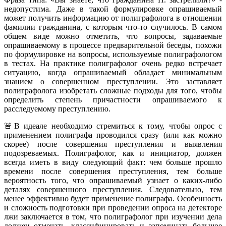
недопустима. Даже в такой формулировке опрашиваемый
может получить информацию от полиграфолога в отношении
фамилии гражданина, с которым что-то случилось. В самом
общем виде можно отметить, что вопросы, задаваемые
опрашиваемому в процессе предварительной беседы, похожи
по формулировке на вопросы, используемые полиграфологом
в тестах. На практике полиграфолог очень редко встречает
ситуацию, когда опрашиваемый обладает минимальным
знанием о совершенном преступлении. Это заставляет
полиграфолога изобретать сложные подходы для того, чтобы
определить степень причастности опрашиваемого к
расследуемому преступлению.
🚨В идеале необходимо стремиться к тому, чтобы опрос с
применением полиграфа проводился сразу (или как можно
скорее) после совершения преступления и выявления
подозреваемых. Полиграфолог, как и инициатор, должен
всегда иметь в виду следующий факт: чем больше прошло
времени после совершения преступления, тем больше
вероятность того, что опрашиваемый узнает о каких-либо
деталях совершенного преступления. Следовательно, тем
менее эффективно будет применение полиграфа. Особенность
и сложность подготовки при проведении опроса на детекторе
лжи заключается в том, что полиграфолог при изучении дела
должен отмечать, классифицировать и запоминать большое