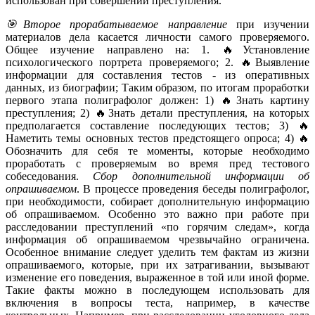
использован при совершении преступления.
🎯Второе прорабатываемое направление
при изучении
материалов дела касается личности самого проверяемого.
Общее изучение направлено на: 1. 🔥Установление
психологического портрета проверяемого; 2. 🔥Выявление
информации для составления тестов - из оперативных
данных, из биографии; Таким образом, по итогам проработки
первого этапа полиграфолог должен: 1) 🔥Знать картину
преступления; 2) 🔥Знать детали преступления, на которых
предполагается составление последующих тестов; 3) 🔥
Наметить темы основных тестов предстоящего опроса; 4) 🔥
Обозначить для себя те моменты, которые необходимо
проработать с проверяемым во время пред тестового
собеседования.
Сбор дополнительной информации об
опрашиваемом
. В процессе проведения беседы полиграфолог,
при необходимости, собирает дополнительную информацию
об опрашиваемом. Особенно это важно при работе при
расследовании преступлений «по горячим следам», когда
информация об опрашиваемом чрезвычайно ограничена.
Особенное внимание следует уделить тем фактам из жизни
опрашиваемого, которые, при их затрагивании, вызывают
изменение его поведения, выраженное в той или иной форме.
Такие факты можно в последующем использовать для
включения в вопросы теста, например, в качестве