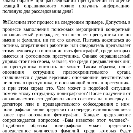
каким образом при расследовании преступлений из оценки
реакций опрашиваемого можно получить информацию,
полезную для расследования дела?
📚Поясним этот процесс на следующем примере. Допустим, в
процессе выполнения поисковых мероприятий конкретный
опрашиваемый утверждает, что не знает преступника ни по
имени и фамилии, ни по его кличке. Пытаясь докопаться до
истины, оперативный работник или следователь предъявляет
этому человеку на опознание пять фотографий, среди которых
имеется и фотоснимок преступника. Однако опрашиваемый
упрямо стоит на своем, заявляя, что среди предъявленных лиц
он преступника опознать не может. Таким образом, после
опознания сотрудник правоохранительного органа
сталкивается с двумя версиями: опознающий действительно
не опознал преступника, и опознающий опознал преступника
и при этом скрыл это. Чем может в подобной ситуации
помочь этому сотруднику полиграфолог? После получения от
опрашиваемого его добровольного согласия на проверку на
детекторе лжи и предварительного собеседования с ним,
полиграфолог вновь предъявит по очереди, использовавшиеся
ранее при опознании фотографии. Каждое предъявление
сопровождается вопросом: «Вам известен этот человек?».
Подобным образом полиграфолог может предъявить
определенное количество фамилий, среди которых будет