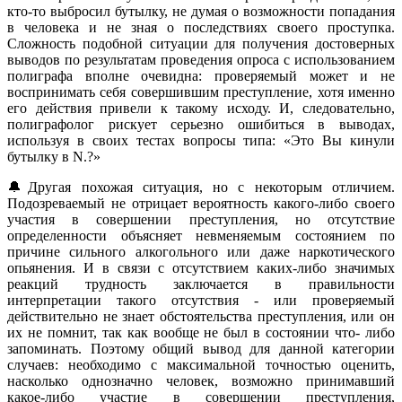
кто-то выбросил бутылку, не думая о возможности попадания
в человека и не зная о последствиях своего проступка.
Сложность подобной ситуации для получения достоверных
выводов по результатам проведения опроса с использованием
полиграфа вполне очевидна: проверяемый может и не
воспринимать себя совершившим преступление, хотя именно
его действия привели к такому исходу. И, следовательно,
полиграфолог рискует серьезно ошибиться в выводах,
используя в своих тестах вопросы типа: «Это Вы кинули
бутылку в N.?»
🔔Другая похожая ситуация, но с некоторым отличием.
Подозреваемый не отрицает вероятность какого-либо своего
участия в совершении преступления, но отсутствие
определенности объясняет невменяемым состоянием по
причине сильного алкогольного или даже наркотического
опьянения. И в связи с отсутствием каких-либо значимых
реакций трудность заключается в правильности
интерпретации такого отсутствия - или проверяемый
действительно не знает обстоятельства преступления, или он
их не помнит, так как вообще не был в состоянии что- либо
запоминать. Поэтому общий вывод для данной категории
случаев: необходимо с максимальной точностью оценить,
насколько однозначно человек, возможно принимавший
какое-либо участие в совершении преступления,