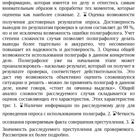
информацию, которая имеется по делу и отнестись самым
внимательным образом к проработке тех моментов, которые
оценены как наиболее сложные. 2. ⌛Оценка возможности
получения достоверных результатов опроса. Достоверность
выводов по результатам проверки в целом составляет до 99 %,
но и не исключена возможность ошибки полиграфолога. Учет
степени сложности случая позволяет полиграфологу делать
выводы более тщательно и аккуратно, что несомненно
повышает их надежность и достоверность. 3. Оценка общей
возможности использования полиграфа в данном конкретном
деле. Полиграфолог уже на начальном этапе может
проанализировать - насколько результат, который он получит в
результате проверки, соответствует действительности. Это
даст ему возможность объективно оценить сложившуюся
ситуацию и решить - можно ли применять полиграф в данном
деле, иначе говоря, «стоит ли овчинка выделки». Общий
анализ сложности расследуемого случая складывается из
оценок составляющих его характеристик. Этих характеристик
три: 1. ⌛Наличие информации по расследуемому делу для
проведения опроса с использованием полиграфа. 2. ⌛Четкость
осознания проверяемым факта совершения преступления. 3. ⌛
Значимость расследуемого преступления для проверяемого.
Рассмотрим их более подробно.