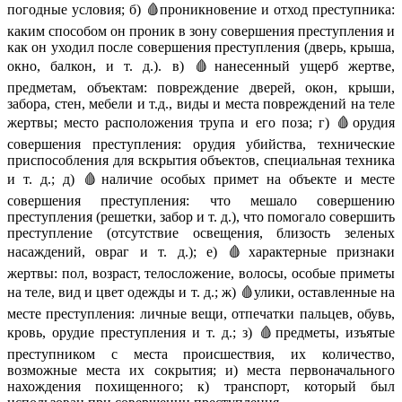
погодные условия; б) 🩸проникновение и отход преступника:
каким способом он проник в зону совершения преступления и
как он уходил после совершения преступления (дверь, крыша,
окно, балкон, и т. д.). в) 🩸нанесенный ущерб жертве,
предметам, объектам: повреждение дверей, окон, крыши,
забора, стен, мебели и т.д., виды и места повреждений на теле
жертвы; место расположения трупа и его поза; г) 🩸орудия
совершения преступления: орудия убийства, технические
приспособления для вскрытия объектов, специальная техника
и т. д.; д) 🩸наличие особых примет на объекте и месте
совершения преступления: что мешало совершению
преступления (решетки, забор и т. д.), что помогало совершить
преступление (отсутствие освещения, близость зеленых
насаждений, овраг и т. д.); е) 🩸характерные признаки
жертвы: пол, возраст, телосложение, волосы, особые приметы
на теле, вид и цвет одежды и т. д.; ж) 🩸улики, оставленные на
месте преступления: личные вещи, отпечатки пальцев, обувь,
кровь, орудие преступления и т. д.; з) 🩸предметы, изъятые
преступником с места происшествия, их количество,
возможные места их сокрытия; и) места первоначального
нахождения похищенного; к) транспорт, который был