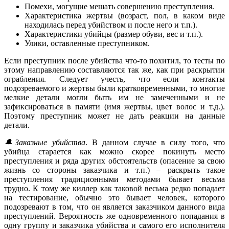
Помехи, могущие мешать совершению преступления.
Характеристика жертвы (возраст, пол, в каком виде
находилась перед убийством и после него и т.п.).
Характеристики убийцы (размер обуви, вес и т.п.).
Улики, оставленные преступником.
Если преступник после убийства что-то похитил, то тесты по
этому направлению составляются так же, как при раскрытии
ограбления. Следует учесть, что если контакты
подозреваемого и жертвы были кратковременными, то многие
мелкие детали могли быть им не замеченными и не
зафиксироваться в памяти (имя жертвы, цвет волос и т.д.).
Поэтому преступник может не дать реакции на данные
детали.
🔔Заказные убийства
. В данном случае в силу того, что
убийца старается как можно скорее покинуть место
преступления и ряда других обстоятельств (опасение за свою
жизнь со стороны заказчика и т.п.) – раскрыть такое
преступления традиционными методами бывает весьма
трудно. К тому же киллер как таковой весьма редко попадает
на тестирование, обычно это бывает человек, которого
подозревают в том, что он является заказчиком данного вида
преступлений. Вероятность же одновременного попадания в
одну группу и заказчика убийства и самого его исполнителя