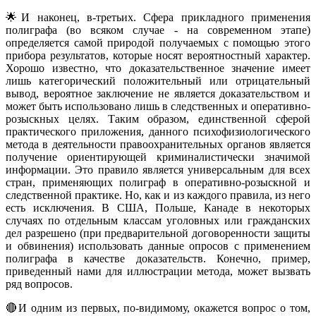
🌟И наконец, в-третьих. Сфера прикладного применения
полиграфа (во всяком случае - на современном этапе)
определяется самой природой получаемых с помощью этого
прибора результатов, которые носят вероятностный характер.
Хорошо известно, что доказательственное значение имеет
лишь категорический положительный или отрицательный
вывод, вероятное заключение не является доказательством и
может быть использовано лишь в следственных и оперативно-
розыскных целях. Таким образом, единственной сферой
практического приложения, данного психофизиологического
метода в деятельности правоохранительных органов является
получение ориентирующей криминалистически значимой
информации. Это правило является универсальным для всех
стран, применяющих полиграф в оперативно-розыскной и
следственной практике. Но, как и из каждого правила, из него
есть исключения. В США, Польше, Канаде в некоторых
случаях по отдельным классам уголовных или гражданских
дел разрешено (при предварительной договоренности защиты
и обвинения) использовать данные опросов с применением
полиграфа в качестве доказательств. Конечно, пример,
приведенный нами для иллюстрации метода, может вызвать
ряд вопросов.
🔴И одним из первых, по-видимому, окажется вопрос о том,