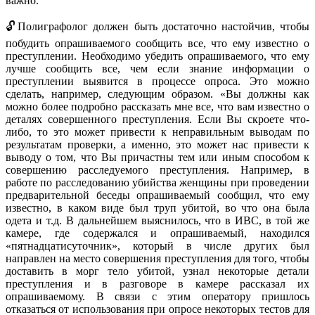
важно.
🔓Полиграфолог должен быть достаточно настойчив, чтобы
побудить опрашиваемого сообщить все, что ему известно о
преступлении. Необходимо убедить опрашиваемого, что ему
лучше сообщить все, чем если знание информации о
преступлении выявится в процессе опроса. Это можно
сделать, например, следующим образом. «Вы должны как
можно более подробно рассказать мне все, что вам известно о
деталях совершенного преступления. Если Вы скроете что-
либо, то это может привести к неправильным выводам по
результатам проверки, а именно, это может нас привести к
выводу о том, что Вы причастны тем или иным способом к
совершению расследуемого преступления. Например, в
работе по расследованию убийства женщины при проведении
предварительной беседы опрашиваемый сообщил, что ему
известно, в каком виде был труп убитой, во что она была
одета и т.д. В дальнейшем выяснилось, что в ИВС, в той же
камере, где содержался и опрашиваемый, находился
«пятнадцатисуточник», который в числе других был
направлен на место совершения преступления для того, чтобы
доставить в морг тело убитой, узнал некоторые детали
преступления и в разговоре в камере рассказал их
опрашиваемому. В связи с этим оператору пришлось
отказаться от использования при опросе некоторых тестов для