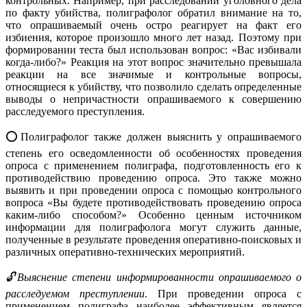
контрольных. Например, при расследовании уголовного дела
по факту убийства, полиграфолог обратил внимание на то,
что опрашиваемый очень остро реагирует на факт его
избиения, которое произошло много лет назад. Поэтому при
формировании теста был использован вопрос: «Вас избивали
когда-либо?» Реакция на этот вопрос значительно превышала
реакции на все значимые и контрольные вопросы,
относящиеся к убийству, что позволило сделать определенные
выводы о непричастности опрашиваемого к совершению
расследуемого преступления.
⭕️Полиграфолог также должен выяснить у опрашиваемого
степень его осведомленности об особенностях проведения
опроса с применением полиграфа, подготовленность его к
противодействию проведению опроса. Это также можно
выявить и при проведении опроса с помощью контрольного
вопроса «Вы будете противодействовать проведению опроса
каким-либо способом?» Особенно ценным источником
информации для полиграфолога могут служить данные,
полученные в результате проведения оперативно-поисковых и
различных оперативно-технических мероприятий.
🔓Выяснение степени информированности опрашиваемого о
расследуемом преступлении
. При проведении опроса с
применением полиграфа наиболее эффективным является