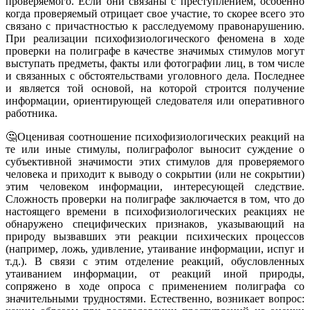
проверяемого. Если они связаны с преступлением, особенно
когда проверяемый отрицает свое участие, то скорее всего это
связано с причастностью к расследуемому правонарушению.
При реализации психофизиологического феномена в ходе
проверки на полиграфе в качестве значимых стимулов могут
выступать предметы, факты или фотографии лиц, в том числе
и связанных с обстоятельствами уголовного дела. Последнее
и является той основой, на которой строится получение
информации, ориентирующей следователя или оперативного
работника.
🤔Оценивая соотношение психофизиологических реакций на
те или иные стимулы, полиграфолог выносит суждение о
субъективной значимости этих стимулов для проверяемого
человека и приходит к выводу о сокрытии (или не сокрытии)
этим человеком информации, интересующей следствие.
Сложность проверки на полиграфе заключается в том, что до
настоящего времени в психофизиологических реакциях не
обнаружено специфических признаков, указывающий на
природу вызвавших эти реакции психических процессов
(например, ложь, удивление, утаивание информации, испуг и
т.д.). В связи с этим отделение реакций, обусловленных
утаиванием информации, от реакций иной природы,
сопряжено в ходе опроса с применением полиграфа со
значительными трудностями. Естественно, возникает вопрос: