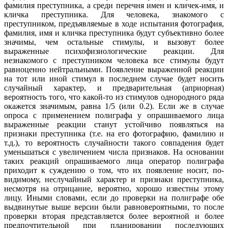
фамилия преступника, а среди перечня имен и кличек-имя, и
кличка преступника. Для человека, знакомого с
преступником, предъявляемые в ходе испытания фотография,
фамилия, имя и кличка преступника будут субъективно более
значимы, чем остальные стимулы, и вызовут более
выраженные психофизиологические реакции. Для
незнакомого с преступником человека все стимулы будут
равноценно нейтральными. Появление выраженной реакции
на тот или иной стимул в последнем случае будет носить
случайный характер, и предварительная (априорная)
вероятность того, что какой-то из стимулов однородного ряда
окажется значимым, равна 1/5 (или 0.2). Если же в случае
опроса с применением полиграфа у опрашиваемого лица
выраженные реакции станут устойчиво появляться на
признаки преступника (т.е. на его фотографию, фамилию и
т.д.), то вероятность случайности такого совпадения будет
уменьшаться с увеличением числа признаков. На основании
таких реакций опрашиваемого лица оператор полиграфа
приходит к суждению о том, что их появление носит, по-
видимому, неслучайный характер и признаки преступника,
несмотря на отрицание, вероятно, хорошо известны этому
лицу. Иными словами, если до проверки на полиграфе обе
выдвинутые выше версии были равновероятными, то после
проверки вторая представляется более вероятной и более
предпочтительной при планировании последующих