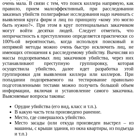
очень мала. В связи с тем, что поиск киллера напрямую, как
правило, прием малоэффективный, при расследовании
заказных убийств полиграфные исследования надо начинать с
выявления круга фирм и лиц по принципу «кому это могло
быть нужно?». При этом в круг потенциальных заказчиком
могут войти десятки людей. Следует отметить, что
непричастность к преступлению определяется практически со
100%-ой вероятностью, когда используя поисковый и
непрямой методы можно очень быстро исключить лиц, не
имеющих отношения к расследуемому убийству. Вычисляя из
массы подозреваемых лиц заказчиков убийства, через них
устанавливают преступную группировку, которая
осуществила убийство, далее идет разработка этой
группировки для выявления киллера или киллеров. При
попадании подозреваемого на тестирование правильно
подготовленными тестами можно получить большой объем
информации, включая и установление самого заказчика.
Выясняемые вопросы таковы:
Орудие убийства (его вид, класс и т.п.).
В какую часть тела произведено ранение.
Место, где совершалось убийство.
Место засады (или откуда произведен выстрел – из
машины, с крыши здания, из окна квартиры, из подъезда
и т.п.)