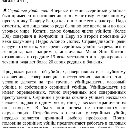
засады и т.п.).
🔔Серийные убийства
. Впервые термин «серийный убийца»
был применен по отношению к знаменитому американскому
преступнику Теодору Банди как описание его характера. Надо
отметить, что лица такого рода были во все времена и во всех
уголках мира. Кстати, самое большое число убийств (более
300) совершил в Колумбии и Перу во второй половине 20
века колумбиец Педро Алонсо Лопес. Справедливости ради
следует отметить, что среди серийных убийц встречались и
женщины, как, например, англичанка Мэри Энн Коттон,
отравившая в середине 19 века методично и хладнокровно в
течении ряда лет более 20 своих родных и близких.
Продолжая рассказ об убийцах, совершавших и, к глубокому
сожалению, совершающие преступления данного типа,
условно делятся на три группы: убийца-шатун, массовый
убийца и собственно серийный убийца. Убийца-шатун не
имеет определенных, точно очерченных зон совершенных
преступлений. Серийный убийца обычно убивает несколько
человек подряд в одном месте, иногда весьма ограниченном
по размерам. В быту они ничем не отличаются от
окружающих. Потребность в насилии у серийных убийц
нередко является причиной выбора профессии. Почти
половина серийных убийц предпочитают работать в силовых