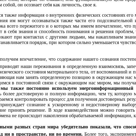
обой, он осознает себя как личность, свое я.
 также информация о внутренних физических состояниях его мат
нения им могут осознаваться также части его подсознательно
ка всего пережитого и о которых мы имеем впечатление, что п
ет в себя знания и способность понимания и решения проблем,
икают при контактах с другими людьми, мы накапливаем знания
устанавливается порядок, при котором сильно уменьшается чувст
олучим впечатление, что содержание нашего сознания постепе
 приводят наши переживания в определенную взаимосвязь, зап
изического состояния материального тела, от воспоминаний и 
ляющая нам занять определенную позицию в окружающем нас м
одимся в постоянной связи с окружающим нас миром, мы получ
 мы также постоянно используем энергоинформационный 
более достоверную и полную информацию, чем ту, которую м
аемся контролировать процесс для получения достоверных резу
ринуждает сознание к ускоренному и недостоверному выбору
ие принять решение. В ходе взаимодействия можно говорить 
мена не происходит накопления обрабатываемой информации, как
ыми разных стран мира убедительно показали, что способ
 ни в пространстве, ни во времени.
Более того, эксперимен