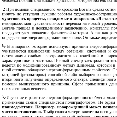
человека повлиять на жидкие кристаллы, которые Вогель акти
🔬При помощи специального микроскопа Вогель сделал сотни 
ничуть не уступали лучшим работам художников-абстракцио
чувствовать процессы, невидимые в микроскоп. «Я стал зам
невидимое, моя чувствительность перешла на новый уровень,
Вогель пришел к неожиданному заключению. Кристаллы появ
предчувствуют появление физической материи. А так как раст
определенное энергоинформационное поле. Он также определил
💡В аппаратах, которые используют принцип энергоинформа
учитываются взаимосвязи между органами, системами и с
источниками слабых электромагнитных колебаний в широко
характеристике и частотам. Полный спектр электромагнитных
ведется по модифицированному методу Шиммеля, который в с
иной степени обладают энергоинформационным свойством. Сле
матрицей (резонатором) способной либо выборочно поглощат
вторичного излучения определённого спектра, специфичного
помощи вышеуказанного принципа. Сфера применения данн
психоактивных веществ.
💡Изучение и развитие энергоинформационного обмена можно 
применения самим специалистом-полиграфологом. Не будем
взаимодействия. Например, новорожденный может познават
чисто инстинктивно.
Тембр голоса матери влияет на него усп
не знает. Только постепенно маленький ребенок понимает с