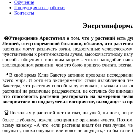
Обучение
Продукция и разработки
Контакты
Энергоинформа
🪷Утверждение Аристотеля о том, что у растений есть душ
Линней, отец современной ботаники, объявил, что растен
растения могут различать звуки, недоступные человеческом
чувствительны к рентгеновским лучам, высокочастотному изл
способы общения с внешним миром - что-то наподобие наши
эволюционном развитии, чем это было принято считать всегда
📍В своё время Клив Бакстер активно проводил исследовани
всего мира. И хотя его эксперименты стали излюбленной те
Бакстера, что растения способны чувствовать, вызвали сил
растений на различные раздражители, не остались без вниман
что способность растения реагировать на намерения чело
восприятием он подразумевал восприятие, выходящее за пре
🏆Поскольку у растений нет ни глаз, ни ушей, ни носа, ни р
более глубоким, нежели восприятие органами чувств. Поэто
всему живому. «А что, если растения видят без глаз лучше, 
ощущать, плохо ощущать или вовсе не ощущать, что бы то ни бы