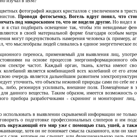
вно изучал в IBM?
цветных фотографий жидких кристаллов с увеличением в триста
нистов.
Проводя фотосъемку, Вогель вдруг понял, что сто
ечать под микроскопом то, что не видели другие.
Но видел я 
 и я стал подбирать освещение так, чтобы эти невидимые фен
ляются в своей материальной форме благодаря особым матри
ения могут предчувствовать намерения человека (к примеру, аг
, что мыслеобразы людей сливались в единое энергетическое по
ционного переноса, применяемый для выявления лиц, употре
остояниями на основе процессов энергоинформационного о
м спектре частот. Каждый орган, ткань, клетка имеют св
 колебаний является комбинацией всех колебаний от его атомо
вою очередь является дальнейшим развитием электропунктурно
дует уточнить, что объекты неживой природы сами по себе не 
ь, либо, резонируя усиливать, внешние поля. Помещённые в э
 для данного вещества. Таким образом, имеется возможность 
ого прибора разработчиками - скрининг и мониторинг лиц,
использовать в выявлении скрываемой информации не только а
 говорить о подготовке профессиональных слиперов и им по
ь окружающий его мир уже с помощью глаз, ушей, а также 
окаивающе, хотя он не понимает смысла сказанного, или он хва
мысл слов, которые он слышит, или функциональную цель предм