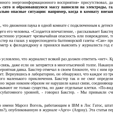
нного энергоинформационного восприятия» присутствовал, даж
зь сито и образовавшуюся массу наносили на электроды, г
ально опасные ситуации: например, когда в комнату внез
 что движения паука в одной комнате с подключенным к детект
его его человека. «Создается впечатление, - рассказывает Бакст
астению угрожает чрезвычайная опасность или повреждение, то
кстер на глазах у корреспондента балтиморской газеты «Сан» пр
метр к филодендрону и принялся выяснять у журналиста год ег
о условлено, что журналист всякий раз должен ответить «нет». К
связь, даже если он затеряется в многотысячной толпе. Накану
оятная давка. Бакстер отмечал в своем блокноте, что с ним прои
азет. Вернувшись в лабораторию, он обнаружил, что каждое из т
ого маленького приключения. Бакстер так и не смог определи
но экран никоим образом не нарушили канал связи, соединяющий
язывают не только существа, но даже отдельные клетки. «По-ви
и субатомного уровней, - говорил Бакстер. - Мы привыкли 
о имени Марсел Вогель, работающим в IBM в Лос Гатос, штат 
ons?), опубликованную в журнале «Арго» (Argosy). Эта статья пе