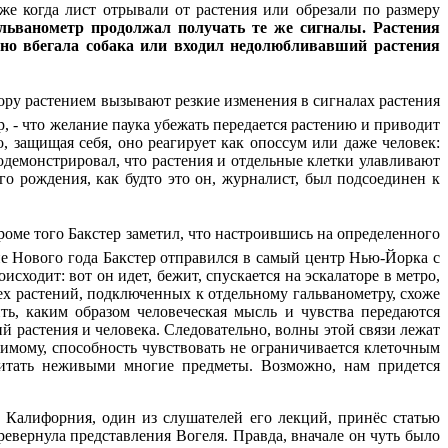
е когда лист отрывали от растения или обрезали по размеру
альванометр продолжал получать те же сигналы. Растения
апно вбегала собака или входил недолюбливавший растения
ору растением вызывают резкие изменения в сигналах растения
ер, - что желание паука убежать передается растению и приводит
, защищая себя, оно реагирует как опоссум или даже человек:
одемонстрировал, что растения и отдельные клетки улавливают
о рождения, как будто это он, журналист, был подсоединен к
роме того Бакстер заметил, что настроившись на определенного
не Нового года Бакстер отправился в самый центр Нью-Йорка с
сходит: вот он идет, бежит, спускается на эскалаторе в метро,
рех растений, подключенных к отдельному гальванометру, схоже
ть, каким образом человеческая мысль и чувства передаются
 растения и человека. Следовательно, волны этой связи лежат
димому, способность чувствовать не ограничивается клеточным
считать неживыми многие предметы. Возможно, нам придется
Калифорния, один из слушателей его лекций, принёс статью
ревернула представления Вогеля. Правда, вначале он чуть было