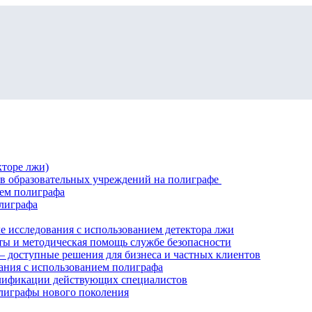
кторе лжи)
ов образовательных учреждений на полиграфе
ием полиграфа
лиграфа
е исследования с использованием детектора лжи
ты и методическая помощь службе безопасности
 доступные решения для бизнеса и частных клиентов
ния с использованием полиграфа
алификации действующих специалистов
лиграфы нового поколения