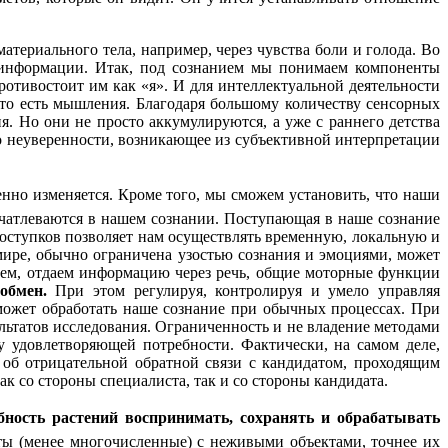
ериального тела, например, через чувства боли и голода. Во
й информации. Итак, под сознанием мы понимаем компоненты
ротивостоит им как «я». И для интеллектуальной деятельности
 то есть мышления. Благодаря большому количеству сенсорных
. Но они не просто аккумулируются, а уже с раннего детства
во неуверенности, возникающее из субъективной интерпретации
нно изменяется. Кроме того, мы сможем установить, что наши
ечатлеваются в нашем сознании. Поступающая в наше сознание
поступков позволяет нам осуществлять временную, локальную и
ире, обычно ограничена узостью сознания и эмоциями, может
аем, отдаем информацию через речь, общие моторные функции
обмен.
При этом регулируя, контролируя и умело управляя
ожет обработать наше сознание при обычных процессах. При
льтатов исследования. Ограниченность и не владение методами
 удовлетворяющей потребности. Фактически, на самом деле,
об отрицательной обратной связи с кандидатом, проходящим
 со стороны специалиста, так и со стороны кандидата.
ность растений воспринимать, сохранять и обрабатывать
ты (менее многочисленные) с неживыми объектами, точнее их