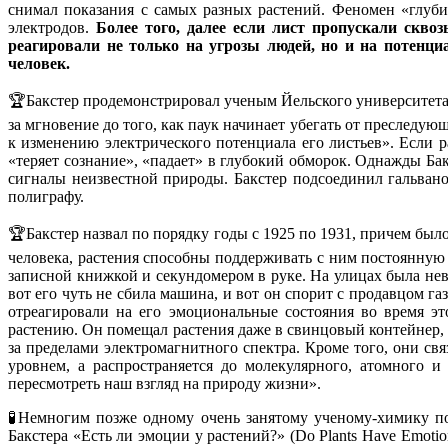
снимал показания с самых разных растений. Феномен «глуби
электродов.
Более того, далее если лист пропускали скво
реагировали не только на угрозы людей, но и на потенци
человек.
🏆Бакстер продемонстрировал ученым Йельского университета,
за мгновение до того, как паук начинает убегать от преследующ
к изменению электрического потенциала его листьев». Если р
«теряет сознание», «падает» в глубокий обморок. Однажды Ба
сигналы неизвестной природы. Бакстер подсоединил гальвано
полиграфу.
🏆Бакстер назвал по порядку годы с 1925 по 1931, причем был
человека, растения способны поддерживать с ним постоянную 
записной книжкой и секундомером в руке. На улицах была невер
вот его чуть не сбила машина, и вот он спорит с продавцом г
отреагировали на его эмоциональные состояния во время эт
растению. Он помещал растения даже в свинцовый контейнер, 
за пределами электромагнитного спектра. Кроме того, они св
уровнем, а распространяется до молекулярного, атомного 
пересмотреть наш взгляд на природу жизни».
🧪Немногим позже одному очень занятому ученому-химику п
Бакстера «Есть ли эмоции у растений?» (Do Plants Have Emoti