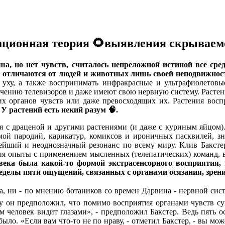
ционная теория 🌻выявления скрывае
а, но нет чувств, считалось непреложной истиной все сред
ия отличаются от людей и животных лишь своей неподвижнос
у уху, а также воспринимать инфракрасные и ультрафиолетовы
учению телевизоров и даже имеют свою нервную систему. Растен
х органов чувств или даже превосходящих их. Растения вос
.
У растений есть некий разум 🧠.
я с драценой и другими растениями (и даже с куриным яйцом).
мой пародий, карикатур, комиксов и ироничных пасквилей, з
ьнейший и неоднозначный резонанс по всему миру. Клив Бакс
ия опыты с применением мысленных (телепатических) команд, в
века была какой-то формой экстрасенсорного восприятия,
делы пяти ощущений, связанных с органами осязания, зрения
та, ни - по мнению ботаников со времен Дарвина - нервной сис
му он предположил, что помимо восприятия органами чувств су
чем человек видит глазами», - предположил Бакстер. Ведь пять
ло. «Если вам что-то не по нраву, - отметил Бакстер, - вы мож