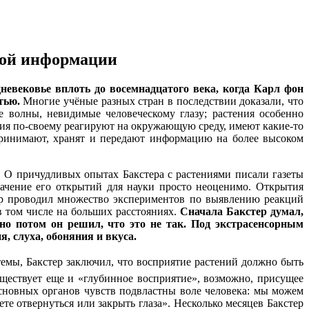
мой информации
невековье вплоть до восемнадцатого века, когда Карл фон
тью.
Многие учёные разных стран в последствии доказали, что
е волны, невидимые человеческому глазу; растения особенно
ия по-своему реагируют на окружающую среду, имеют какие-то
принимают, хранят и передают информацию на более высоком
 О причудливых опытах Бакстера с растениями писали газеты
начение его открытий для науки просто неоценимо. Открытия
тер проводил множество экспериментов по выявлению реакций
 том числе на больших расстояниях.
Сначала Бакстер думал,
 но потом он решил, что это не так. Под экстрасенсорным
, слуха, обоняния и вкуса.
темы, Бакстер заключил, что восприятие растений должно быть
ществует еще и «глубинное восприятие», возможно, присущее
 основных органов чувств подвластны воле человека: мы можем
ете отвернуться или закрыть глаза». Несколько месяцев Бакстер