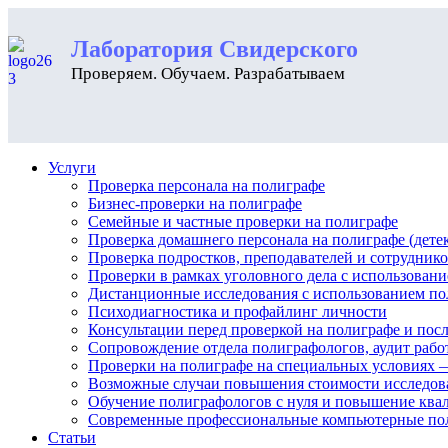
Лаборатория Свидерского
Проверяем. Обучаем. Разрабатываем
Услуги
Проверка персонала на полиграфе
Бизнес-проверки на полиграфе
Семейные и частные проверки на полиграфе
Проверка домашнего персонала на полиграфе (дете
Проверка подростков, преподавателей и сотрудник
Проверки в рамках уголовного дела с использован
Дистанционные исследования с использованием по
Психодиагностика и профайлинг личности
Консультации перед проверкой на полиграфе и посл
Сопровождение отдела полиграфологов, аудит рабо
Проверки на полиграфе на специальных условиях —
Возможные случаи повышения стоимости исследова
Обучение полиграфологов с нуля и повышение кв
Современные профессиональные компьютерные по
Статьи