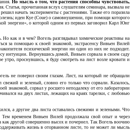
мания.
Но мысль о том, что растения способны чувствовать,
я. Статья, прочитанная вслух слушателям семинара, вызвала не
решил начать эксперименты с растениями. Также его поразила
болезнь; идеи Куе (Coue) о самовнушении, при помощи которого
кой энергии», о которой одним из первых заговорил Карл Юнг
ь. Но как и в чем? Вогель разглядывал химические реактивы на
ться за помощью к своей знакомой, экстрасенсу Вивьен Вилей
 накопителя психической энергии ни один из них не подходит.
осу интуиции. Вернувшись домой, Вивьен сорвала в своем саду
 утро, проснувшись, я буду смотреть на лист возле кровати и
гель не поверил своим глазам. Лист, на который не обращали
 свежий и зеленый, словно его только что сорвали. Казалось,
оей знакомой, сорвал у росшего неподалеку от его лаборатории
чивался на двух листах, лежащих на краях тарелки, с любовью
ился, а другие два листа оставались свежими и зелеными. Что
у. Тем временем Вивьен Вилей продолжала свой опыт и через
да как другой совершенно высох и почернел. Так Вогель воочию
оддерживать жизнь в оторванном листе, то не может ли мысль