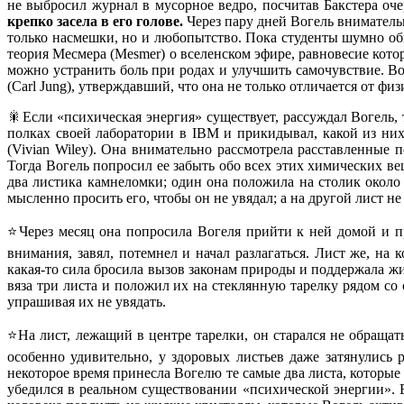
не выбросил журнал в мусорное ведро, посчитав Бакстера оч
крепко засела в его голове.
Через пару дней Вогель внимательн
только насмешки, но и любопытство. Пока студенты шумно об
теория Месмера (Mesmer) о вселенском эфире, равновесие кото
можно устранить боль при родах и улучшить самочувствие. В
(Carl Jung), утверждавший, что она не только отличается от фи
🎇Если «психическая энергия» существует, рассуждал Вогель, 
полках своей лаборатории в IBM и прикидывал, какой из них
(Vivian Wiley). Она внимательно рассмотрела расставленные 
Тогда Вогель попросил ее забыть обо всех этих химических в
два листика камнеломки; один она положила на столик около 
мысленно просить его, чтобы он не увядал; а на другой лист н
⭐Через месяц она попросила Вогеля прийти к ней домой и пр
внимания, завял, потемнел и начал разлагаться. Лист же, на
какая-то сила бросила вызов законам природы и поддержала жи
вяза три листа и положил их на стеклянную тарелку рядом со
упрашивая их не увядать.
⭐На лист, лежащий в центре тарелки, он старался не обращат
особенно удивительно, у здоровых листьев даже затянулись
некоторое время принесла Вогелю те самые два листа, которые
убедился в реальном существовании «психической энергии». 