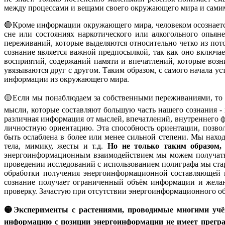
между процессами и вещами своего окружающего мира и самим с
🔴Кроме информации окружающего мира, человеком осознается
сне или состояниях наркотического или алкогольного опья
переживаний, которые выделяются относительно четко из пото
сознание является важной предпосылкой, так как оно включа
восприятий, содержаний памяти и впечатлений, которые возн
увязываются друг с другом. Таким образом, с самого начала 
информации из окружающего мира.
🟡Если мы понаблюдаем за собственными переживаниями, то п
мысли, которые составляют большую часть нашего сознания -
различная информация от мыслей, впечатлений, внутреннего ф
личностную ориентацию. Эта способность ориентации, позво
быть ослаблена в более или менее сильной степени. Мы нах
тела, мимику, жесты и т.д.
Но не только таким образом,
энергоинформационным взаимодействием мы можем получать 
проведении исследований с использованием полиграфа мы стар
обработки получения энергоинформационной составляющей п
сознание получает ограниченный объём информации и желан
проверку. Зачастую при отсутствии энергоинформационного об
🟡Эксперименты с растениями, проводимые многими учён
информацию с позиции энергоинформации не имеет преград