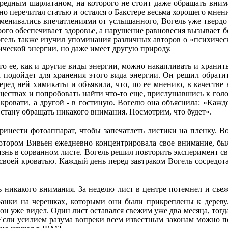
ередным шарлатаном, на которого не стоит даже обращать вни
о перечитал статью и остался о Бакстере весьма хорошего мнени
менивались впечатлениями от услышанного, Вогель уже твердо 
рого обеспечивает здоровье, а нарушение равновесия вызывает 
огель также изучил упоминания различных авторов о «психичес
зической энергии, но даже имеет другую природу.
то ее, как и другие виды энергии, можно накапливать и хранит
 подойдет для хранения этого вида энергии. Он решил обрати
перед ней химикаты и объявила, что, по ее мнению, в качестве
еществах и попробовать найти что-то еще, прислушавшись к гол
кровати, а другой - в гостиную. Вогелю она объяснила: «Каждое
е стану обращать никакого внимания. Посмотрим, что будет».
инести фотоаппарат, чтобы запечатлеть листики на пленку. Во
 котором Вивьен ежедневно концентрировала свое внимание, был
знь в сорванном листе. Вогель решил повторить эксперимент св
 своей кроватью. Каждый день перед завтраком Вогель сосредота
ь никакого внимания. За неделю лист в центре потемнел и съеж
 ранки на черешках, которыми они были прикреплены к дерев
 он уже видел. Один лист оставался свежим уже два месяца, тог
Если усилием разума вопреки всем известным законам можно п