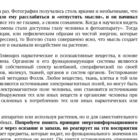
 раз. Фотографии получались столь яркими и необычными, что
ило ему расслабиться и «отпустить мысли», и он начинал
все это не глазами, а своим сознанием. Когда я научился видеть
омены стали доступны глазу человека и фотоаппарату». Тогда
цам, или нефизическим образам из чистой энергии, которые
рессию), то Вогелю стало совершенно ясно, что мысль создает
ле и оказывали воздействие на растение.
бляющих наркотические и психоактивные вещества, в основе
бмена. Организм и его функционирующие системы являются
ой собственный спектр колебаний, специфический по своей
в, молекул, тканей, органов и систем органов. Тестирование
й методики Фолля. Любое вещество, ткань, клетка в той или
являются источниками электромагнитных полей, но могут быть
лектромагнитное поле человека, они становятся источниками
обнаружения тех или иных веществ в организме человека при
 склонных к потреблению тех или иных наркотических или
ппаратно или используя растения, но и для самостоятельного
добных.
Попробуем понять принцип энергоинформационного
через осязание и запахи, но реагирует на эти восприятия
тает предметы, которые видит, но функционального значения их
етов, которые он видит. Он учится устанавливать отношение