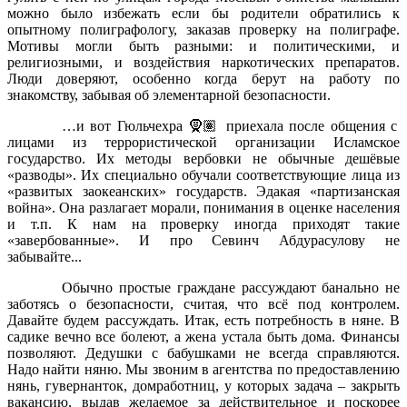
можно было избежать если бы родители обратились к
опытному полиграфологу, заказав проверку на полиграфе.
Мотивы могли быть разными: и политическими, и
религиозными, и воздействия наркотических препаратов.
Люди доверяют, особенно когда берут на работу по
знакомству, забывая об элементарной безопасности.
…и вот Гюльчехра 🧕🏽 приехала после общения с
лицами из террористической организации Исламское
государство. Их методы вербовки не обычные дешёвые
«разводы». Их специально обучали соответствующие лица из
«развитых заокеанских» государств. Эдакая «партизанская
война». Она разлагает морали, понимания в оценке населения
и т.п. К нам на проверку иногда приходят такие
«завербованные». И про Севинч Абдурасулову не
забывайте...
Обычно простые граждане рассуждают банально не
заботясь о безопасности, считая, что всё под контролем.
Давайте будем рассуждать. Итак, есть потребность в няне. В
садике вечно все болеют, а жена устала быть дома. Финансы
позволяют. Дедушки с бабушками не всегда справляются.
Надо найти няню. Мы звоним в агентства по предоставлению
нянь, гувернанток, домработниц, у которых задача – закрыть
вакансию, выдав желаемое за действительное и поскорее