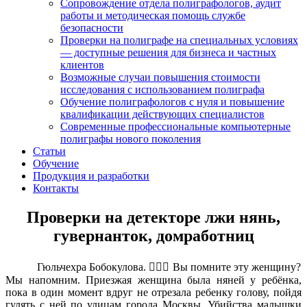
Сопровождение отдела полиграфологов, аудит
работы и методическая помощь службе
безопасности
Проверки на полиграфе на специальных условиях
— доступные решения для бизнеса и частных
клиентов
Возможные случаи повышения стоимости
исследования с использованием полиграфа
Обучение полиграфологов с нуля и повышение
квалификации действующих специалистов
Современные профессиональные компьютерные
полиграфы нового поколения
Статьи
Обучение
Продукция и разработки
Контакты
Проверки на детекторе лжи нянь,
гувернанток, домработниц
Гюльчехра Бобокулова. 🤵🏻‍♀️ Вы помните эту женщину?
Мы напомним. Приезжая женщина была няней у ребёнка,
пока в один момент вдруг не отрезала ребенку голову, пойдя
гулять с ней по улицам города Москвы. Убийства малышки