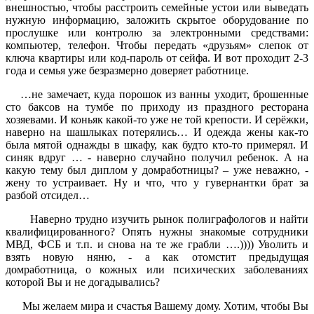
внешностью, чтобы расстроить семейные устои или выведать
нужную информацию, заложить скрытое оборудование по
прослушке или контролю за электронными средствами:
компьютер, телефон. Чтобы передать «друзьям» слепок от
ключа квартиры или код-пароль от сейфа. И вот проходит 2-3
года и семья уже безразмерно доверяет работнице.
…не замечает, куда порошок из ванны уходит, брошенные
сто баксов на тумбе по приходу из праздного ресторана
хозяевами. И коньяк какой-то уже не той крепости. И серёжки,
наверно на шашлыках потерялись… И одежда жены как-то
была мятой однажды в шкафу, как будто кто-то примерял. И
синяк вдруг … - наверно случайно получил ребенок. А на
какую тему был диплом у домработницы? – уже неважно, -
жену то устраивает. Ну и что, что у гувернантки брат за
разбой отсидел…
Наверно трудно изучить рынок полиграфологов и найти
квалифицированного? Опять нужны знакомые сотрудники
МВД, ФСБ и т.п. и снова на те же грабли ….)))) Уволить и
взять новую няню, - а как отомстит предыдущая
домработница, о кожных или психических заболеваниях
которой Вы и не догадывались?
Мы желаем мира и счастья Вашему дому. Хотим, чтобы Вы