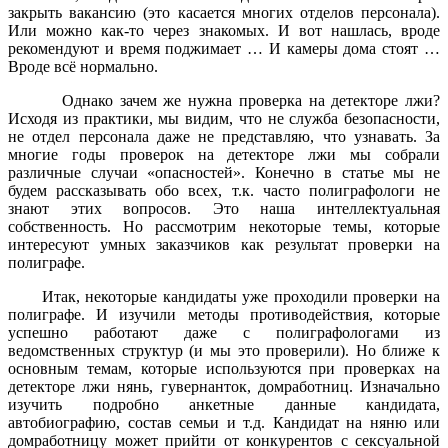
закрыть вакансию (это касается многих отделов персонала).
Или можно как-то через знакомых. И вот нашлась, вроде
рекомендуют и время поджимает … И камеры дома стоят …
Вроде всё нормально.
Однако зачем же нужна проверка на детекторе лжи?
Исходя из практики, мы видим, что не служба безопасности,
не отдел персонала даже не представляю, что узнавать. За
многие годы проверок на детекторе лжи мы собрали
различные случаи «опасностей». Конечно в статье мы не
будем рассказывать обо всех, т.к. часто полиграфологи не
знают этих вопросов. Это наша интеллектуальная
собственность. Но рассмотрим некоторые темы, которые
интересуют умных заказчиков как результат проверки на
полиграфе.
Итак, некоторые кандидаты уже проходили проверки на
полиграфе. И изучили методы противодействия, которые
успешно работают даже с полиграфологами из
ведомственных структур (и мы это проверили). Но ближе к
основным темам, которые используются при проверках на
детекторе лжи нянь, гувернанток, домработниц. Изначально
изучить подробно анкетные данные кандидата,
автобиографию, состав семьи и т.д. Кандидат на няню или
домработницу может прийти от конкурентов с сексуальной